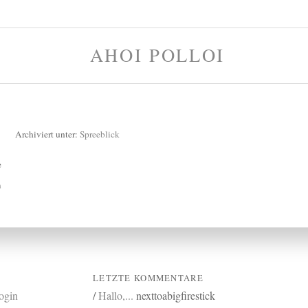
AHOI POLLOI
Archiviert unter:
Spreeblick
e
n
LETZTE KOMMENTARE
login
/
Hallo,...
nexttoabigfirestick