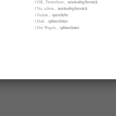
/
OK, Twatwhore...
nexttoabigfirestick
/
Na, schon...
nexttoabigfirestick
/
Genau...
spreeliebe
/
Daß...
sphinxfutter
/
Der Wagen...
sphinxfutter