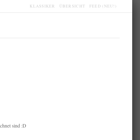
KLASSIKER
ÜBERSICHT
FEED (NEU!)
ichnet sind :D