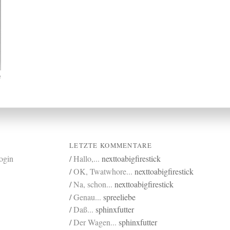
e
LETZTE KOMMENTARE
login
/
Hallo,...
nexttoabigfirestick
/
OK, Twatwhore...
nexttoabigfirestick
/
Na, schon...
nexttoabigfirestick
/
Genau...
spreeliebe
/
Daß...
sphinxfutter
/
Der Wagen...
sphinxfutter