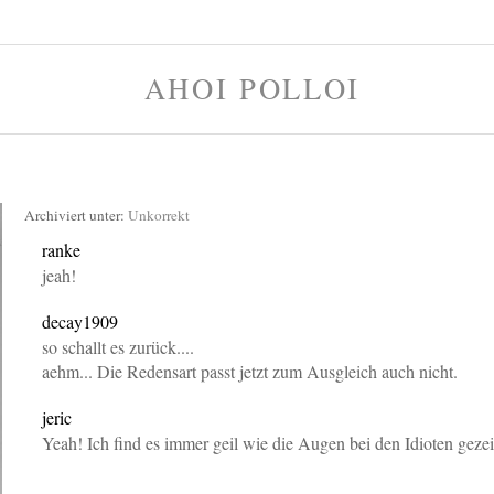
AHOI POLLOI
Archiviert unter:
Unkorrekt
ranke
kommentieren
(
link
) 2008-07-30 23:28
jeah!
decay1909
kommentieren
(
link
) 2008-07-31 00:34
so schallt es zurück....
aehm... Die Redensart passt jetzt zum Ausgleich auch nicht.
jeric
kommentieren
(
link
) 2008-07-31 14:29
Yeah! Ich find es immer geil wie die Augen bei den Idioten geze