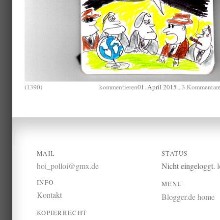
(1390)
kommentieren
01. April 2015 ,
3 Kommentar
MAIL
STATUS
hoi_polloi@gmx.de
Nicht eingeloggt.
INFO
MENU
Kontakt
Blogger.de home
KOPIERRECHT